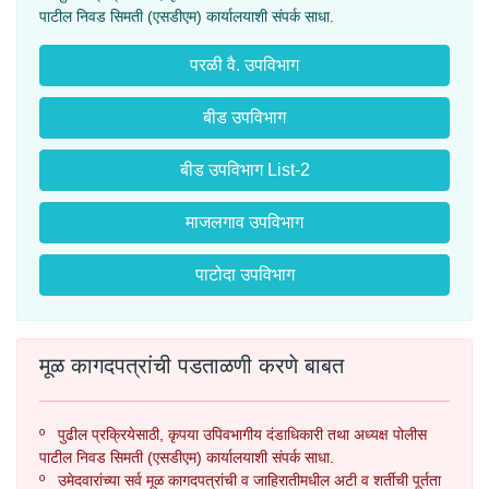
पाटील निवड सिमती (एसडीएम) कार्यालयाशी संपर्क साधा.
परळी वै. उपविभाग
बीड उपविभाग
बीड उपविभाग List-2
माजलगाव उपविभाग
पाटोदा उपविभाग
मूळ कागदपत्रांची पडताळणी करणे बाबत
º पुढील प्रक्रियेसाठी, कृपया उपिवभागीय दंडाधिकारी तथा अध्यक्ष पोलीस
पाटील निवड सिमती (एसडीएम) कार्यालयाशी संपर्क साधा.
º उमेदवारांच्या सर्व मूळ कागदपत्रांची व जाहिरातीमधील अटी व शर्तीची पूर्तता