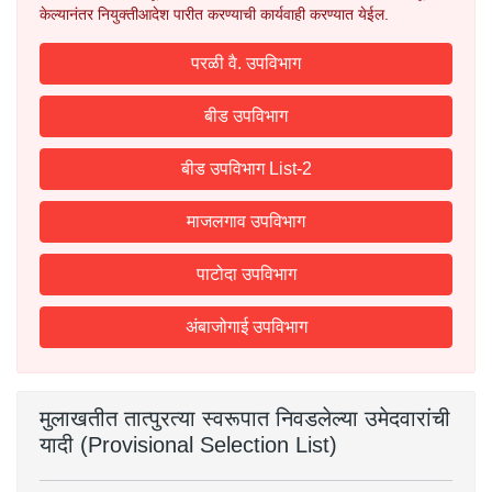
केल्यानंतर नियुक्तीआदेश पारीत करण्याची कार्यवाही करण्यात येईल.
परळी वै. उपविभाग
बीड उपविभाग
बीड उपविभाग List-2
माजलगाव उपविभाग
पाटोदा उपविभाग
अंबाजोगाई उपविभाग
मुलाखतीत तात्पुरत्या स्वरूपात निवडलेल्या उमेदवारांची
यादी (Provisional Selection List)