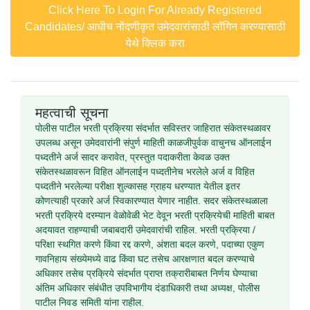
Click Here To Login For Already Registered
Candidates/ आधीच नोंदणीकृत उमेदवारांसाठी लॉगिन करण्यासाठी
येथे क्लिक करा
महत्वाची सूचना
पोलीस पाटील भरती प्रक्रिया संदर्भात सविस्तर जाहिरात संकेतस्थळावर
उपलब्ध असून उमेदवारांनी संपुर्ण माहिती काळजीपुर्वक वाचुनच ऑनलाईन
पध्दतीने अर्ज सादर करावेत, प्रस्तुत पदाकरीता केवळ उक्त
संकेतस्थळावरून विहित ऑनलाईन पध्दतीनेच भरलेले अर्ज व विहित
पध्दतीने भरलेल्या परीक्षा शुल्कासह ग्राहय धरण्यात येतील इतर
कोणत्याही प्रकारे अर्ज स्विकारण्यात येणार नाहीत. सदर संकेतस्थळाला
भरती प्रक्रिये दरम्यान वेळोवेळी भेट देवून भरती प्रक्रियेची माहिती बाबत
अदयावत राहण्याची जबाबदारी उमेदवारांची राहिल. भरती प्रक्रिया /
परिक्षा स्थगित करणे किंवा रद्द करणे, अंशता बदल करणे, पदाच्या एकुण
गावनिहाय संख्येमध्ये वाढ किंवा घट तसेच आरक्षणात बदल करण्याचे
अधिकार तसेच प्रक्रिये संदर्भात प्राप्त तक्रारीबाबत निर्णय घेण्याचा
अंतिम अधिकार संबंधीत उपविभागीय दंडाधिकारी तथा अध्यक्ष, पोलीस
पाटील निवड समिती यांना राहील.